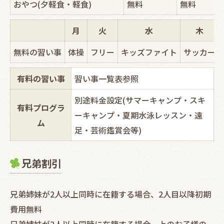
おやつ(夕軽食・軽食)
無料
無料
月
火
水
木
無料の習い事
体操
フリー
キッズファイト
サッカー
有料の習い事
習い事一覧表参照
別途料金設定(サマーキャンプ・スキ
有料プログラ
ーキャンプ・夏期水泳レッスン・遠
ム
足・芸術鑑賞会等)
兄弟割引
兄弟姉妹が2人以上同時に在籍する場合、2人目以降初期
費用無料