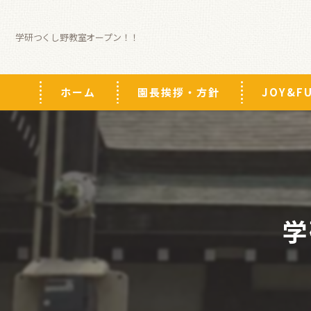
学研つくし野教室オープン！！
ホーム
園長挨拶・方針
JOY&
保育
キッズスポ
パーソナル
学
学童
習い事
カウンセリ