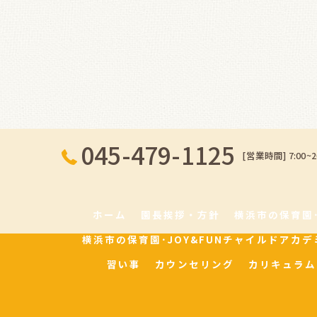
045-479-1125
[営業時間] 7:00~2
ホーム
園長挨拶・方針
横浜市の保育園
横浜市の保育園･JOY&FUNチャイルドアカ
習い事
カウンセリング
カリキュラム