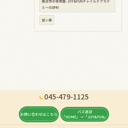
横浜市の保育園･JOY&FUNチャイルドアカデ
ミーの評判
習い事
045-479-1125
バス送迎
お問い合わせはこちら
「HOME」→「JOY&FUN」