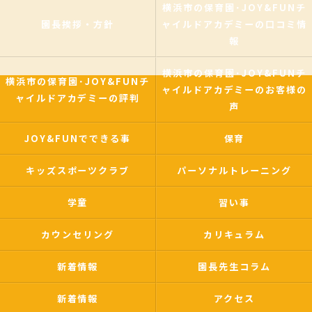
横浜市の保育園･JOY&FUNチ
園長挨拶・方針
ャイルドアカデミーの口コミ情
報
横浜市の保育園･JOY&FUNチ
横浜市の保育園･JOY&FUNチ
ャイルドアカデミーのお客様の
ャイルドアカデミーの評判
声
JOY&FUNでできる事
保育
キッズスポーツクラブ
パーソナルトレーニング
学童
習い事
カウンセリング
カリキュラム
新着情報
園長先生コラム
新着情報
アクセス